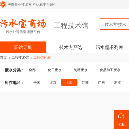
严选专业技术方
不达标平台赔付
工程技术馆
工程技术馆
展馆导航
技术方严选
污水需求列表
>
>
首页
工程技术馆
工程馆列表
废水分类：
全部
化工废水
制药废水
食品加工废水
纺织/印染废水
生活污水
医疗污水
皮毛皮革
所在地区：
全国
北京
上海
江苏
广东
浙江
煤化工废水
含酸废水
机械加工废水
四川
贵州
云南
陕西
内蒙古
吉林
其他行业废水
其他行业
客服