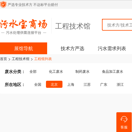
严选专业技术方
不达标平台赔付
工程技术馆
工程技术馆
展馆导航
技术方严选
污水需求列表
>
>
首页
工程技术馆
工程馆列表
废水分类：
全部
化工废水
制药废水
食品加工废水
纺织/印染废水
生活污水
医疗污水
皮毛皮革
所在地区：
全国
北京
上海
江苏
广东
浙江
煤化工废水
含酸废水
机械加工废水
四川
贵州
云南
陕西
内蒙古
吉林
其他行业废水
其他行业
客服