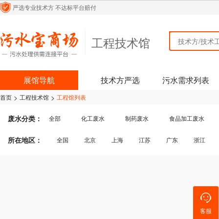
严选专业技术方
不达标平台赔付
工程技术馆
工程技术馆
展馆导航
技术方严选
污水需求列表
>
>
首页
工程技术馆
工程馆列表
废水分类：
全部
化工废水
制药废水
食品加工废水
纺织/印染废水
生活污水
医疗污水
皮毛皮革
所在地区：
全国
北京
上海
江苏
广东
浙江
煤化工废水
含酸废水
机械加工废水
河道、
四川
贵州
云南
陕西
内蒙古
吉林
其他行业废水
其他行业
客服