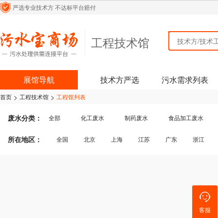
严选专业技术方
不达标平台赔付
工程技术馆
工程技术馆
展馆导航
技术方严选
污水需求列表
>
>
首页
工程技术馆
工程馆列表
废水分类：
全部
化工废水
制药废水
食品加工废水
纺织/印染废水
生活污水
医疗污水
皮
所在地区：
全国
北京
上海
江苏
广东
浙江
屠宰废水
煤化工废水
含酸废水
机械加工废
四川
贵州
云南
陕西
内蒙古
吉林
其他行业废水
其他行业
客服