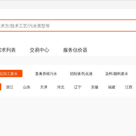
工程技术馆
需求列表
交易中心
服务估价器
品加工废水
畜禽养殖污水
切削液/乳化液
染料/颜料废水
皮毛皮革废水
造纸废水
电子工业废水
电厂废水
石
浙江
山东
天津
河北
辽宁
安徽
福建
江西
河道、黑臭水体
农药废水
焦化废水
工业园/污水厂污水
吉林
甘肃
山西
黑龙江
青海
宁夏
新疆
湖