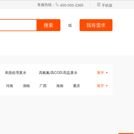
客服热线：
400-000-2365
手机版
搜索
我有需求
或
搜索
我有需求
或
表面处理废水
高氨氮/高COD/高盐废水
展开
油石化废水
垃圾渗滤液
屠宰废水
河南
湖南
广西
海南
重庆
展开
重金属废水
污泥处置
北
西藏
台湾
国外
香港