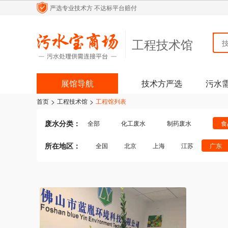
严选专业技术方
不达标平台赔付
工程技术馆
展馆导航
技术方严选
污水
>
>
首页
工程技术馆
工程馆列表
废水分类：
全部
化工废水
制药废水
食
纺织/印染废水
生活污水
医疗污水
所在地区：
全国
北京
上海
江苏
广东
煤化工废水
含酸废水
机械加工废水
四川
贵州
云南
陕西
内蒙古
其他行业废水
其他行业