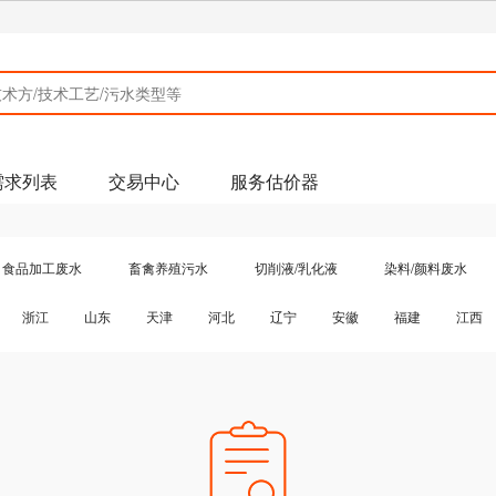
工程技术馆
需求列表
交易中心
服务估价器
食品加工废水
畜禽养殖污水
切削液/乳化液
染料/颜料废水
皮毛皮革废水
造纸废水
电子工业废水
电厂废水
石
浙江
山东
天津
河北
辽宁
安徽
福建
江西
河道、黑臭水体
农药废水
焦化废水
工业园/污水厂污水
吉林
甘肃
山西
黑龙江
青海
宁夏
新疆
湖