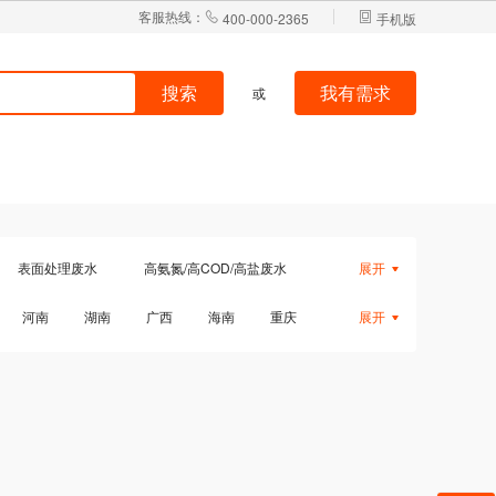
客服热线：
400-000-2365
手机版
搜索
我有需求
或
搜索
我有需求
或
表面处理废水
高氨氮/高COD/高盐废水
展开
油石化废水
垃圾渗滤液
屠宰废水
河南
湖南
广西
海南
重庆
展开
重金属废水
污泥处置
北
西藏
台湾
国外
香港