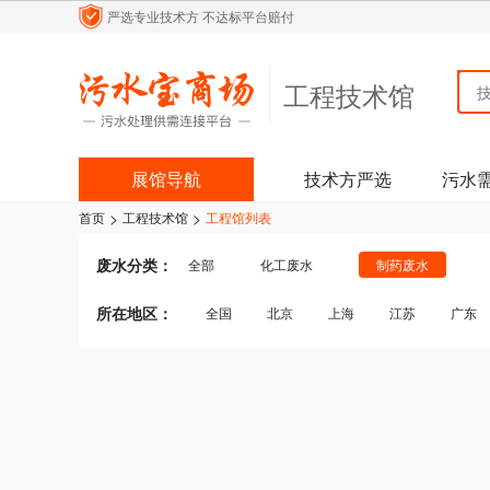
严选专业技术方
不达标平台赔付
工程技术馆
展馆导航
技术方严选
污水
>
>
首页
工程技术馆
工程馆列表
废水分类：
全部
化工废水
制药废水
纺织/印染废水
生活污水
医疗污水
所在地区：
全国
北京
上海
江苏
广东
煤化工废水
含酸废水
机械加工废水
四川
贵州
云南
陕西
内蒙古
其他行业废水
其他行业