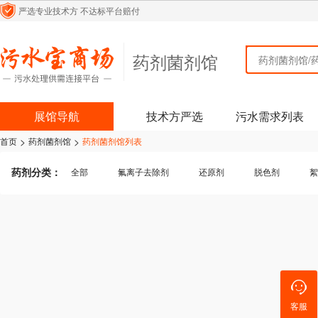
严选专业技术方
不达标平台赔付
药剂菌剂馆
药剂菌剂馆
展馆导航
技术方严选
污水需求列表
>
>
首页
药剂菌剂馆
药剂菌剂馆列表
药剂分类：
全部
氟离子去除剂
还原剂
脱色剂
絮
微生物增效剂
氨氮去除剂
活性炭
菌
深度除氟剂
碳源
活化剂
客服